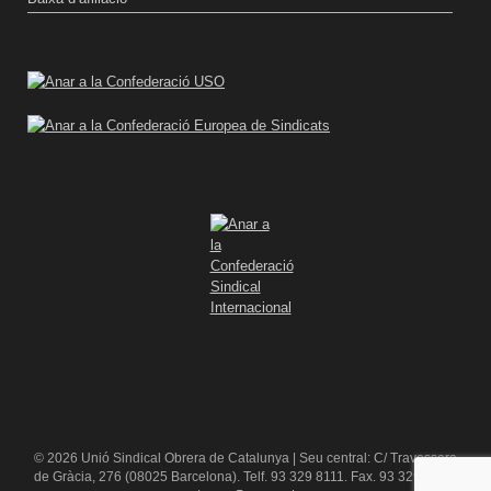
© 2026 Unió Sindical Obrera de Catalunya | Seu central: C/ Travessera
de Gràcia, 276 (08025 Barcelona). Telf. 93 329 8111. Fax. 93 329 84 16