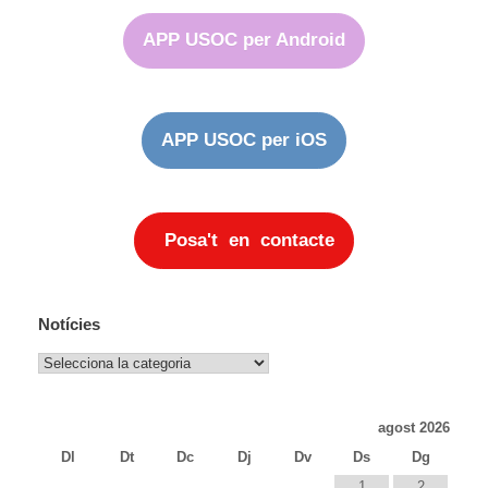
APP USOC per Android
APP USOC per iOS
Posa't en contacte
Notícies
Notícies
agost 2026
Dl
Dt
Dc
Dj
Dv
Ds
Dg
1
2