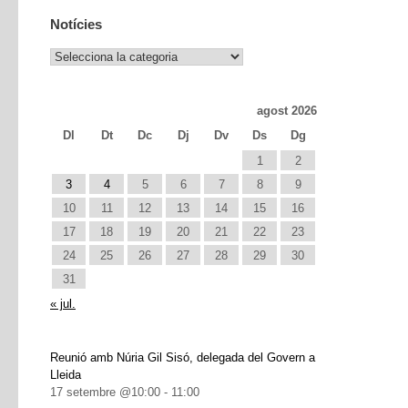
Notícies
Notícies
agost 2026
Dl
Dt
Dc
Dj
Dv
Ds
Dg
1
2
3
4
5
6
7
8
9
10
11
12
13
14
15
16
17
18
19
20
21
22
23
24
25
26
27
28
29
30
31
« jul.
Reunió amb Núria Gil Sisó, delegada del Govern a
Lleida
17 setembre @10:00
-
11:00