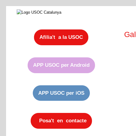
Gal
Afilia't a la USOC
APP USOC per Android
APP USOC per iOS
Posa't en contacte