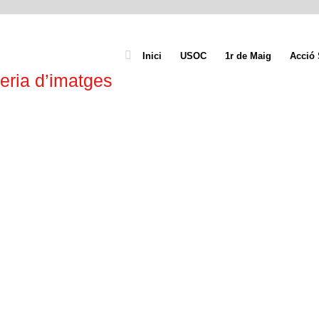
Inici
USOC
1r de Maig
Acció 
eria d’imatges