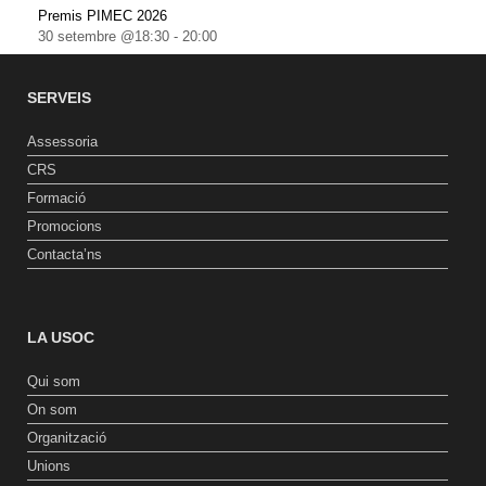
Premis PIMEC 2026
30 setembre @18:30
-
20:00
SERVEIS
Assessoria
CRS
Formació
Promocions
Contacta’ns
LA USOC
Qui som
On som
Organització
Unions