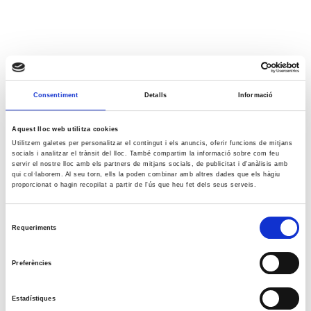
Consentiment
Detalls
Informació
Aquest lloc web utilitza cookies
Utilitzem galetes per personalitzar el contingut i els anuncis, oferir funcions de mitjans
socials i analitzar el trànsit del lloc. També compartim la informació sobre com feu
servir el nostre lloc amb els partners de mitjans socials, de publicitat i d'anàlisis amb
qui col·laborem. Al seu torn, ells la poden combinar amb altres dades que els hàgiu
proporcionat o hagin recopilat a partir de l'ús que heu fet dels seus serveis.
Selecció
Requeriments
de
consentiment
Preferències
Estadístiques