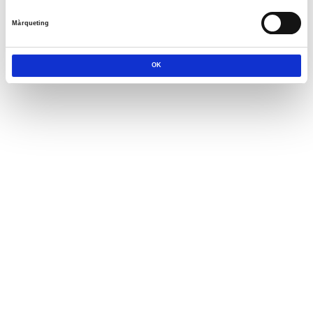
Màrqueting
OK