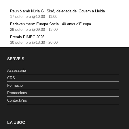
Reunió amb Núria Gil Sisó, delegada del Govern a Lleida
17 setembre @10:00
-
11:00
Esdeveniment: Europa Social. 40 anys d’Europa
29 setembre @09:00
-
13:00
Premis PIMEC 2026
30 setembre @18:30
-
20:00
SERVEIS
Assessoria
CRS
Formació
Promocions
Contacta’ns
LA USOC