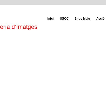
Inici
USOC
1r de Maig
Acció 
eria d’imatges