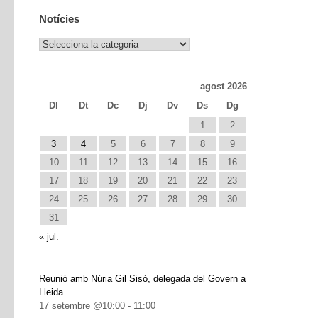
Notícies
Notícies
agost 2026
Dl
Dt
Dc
Dj
Dv
Ds
Dg
1
2
3
4
5
6
7
8
9
10
11
12
13
14
15
16
17
18
19
20
21
22
23
24
25
26
27
28
29
30
31
« jul.
Reunió amb Núria Gil Sisó, delegada del Govern a
Lleida
17 setembre @10:00
-
11:00