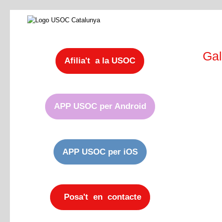
Gal
Afilia't a la USOC
APP USOC per Android
APP USOC per iOS
Posa't en contacte