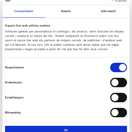
Consentiment
Detalls
Informació
Aquest lloc web utilitza cookies
Utilitzem galetes per personalitzar el contingut i els anuncis, oferir funcions de mitjans
socials i analitzar el trànsit del lloc. També compartim la informació sobre com feu
servir el nostre lloc amb els partners de mitjans socials, de publicitat i d'anàlisis amb
qui col·laborem. Al seu torn, ells la poden combinar amb altres dades que els hàgiu
proporcionat o hagin recopilat a partir de l'ús que heu fet dels seus serveis.
Selecció
Requeriments
de
consentiment
Preferències
Estadístiques
Màrqueting
OK