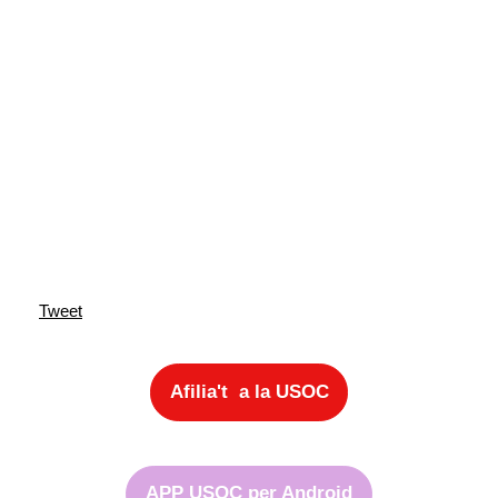
Tweet
Afilia't a la USOC
APP USOC per Android