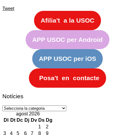
Tweet
Afilia't a la USOC
APP USOC per Android
APP USOC per iOS
Posa't en contacte
Notícies
Notícies
agost 2026
Dl
Dt
Dc
Dj
Dv
Ds
Dg
1
2
3
4
5
6
7
8
9