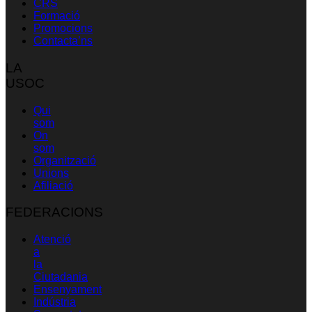
CRS
Formació
Promocions
Contacta’ns
LA
USOC
Qui
som
On
som
Organització
Unions
Afiliació
FEDERACIONS
Atenció
a
la
Ciutadania
Ensenyament
Indústria