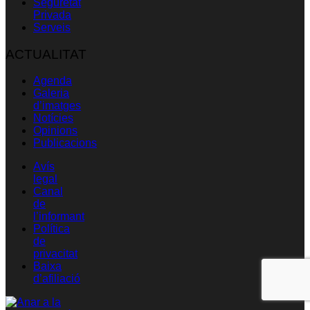
Seguretat
Privada
Serveis
ACTUALITAT
Agenda
Galeria
d’imatges
Notícies
Opinions
Publicacions
Avís
legal
Canal
de
l’informant
Política
de
privacitat
Baixa
d’afiliació