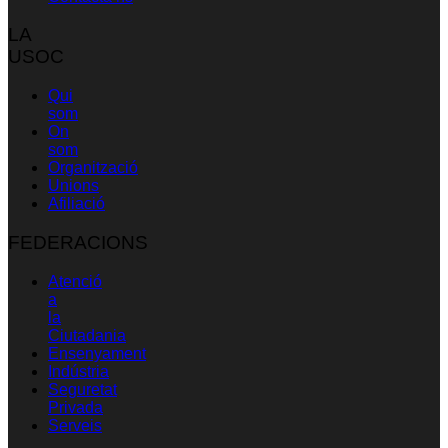
LA
USOC
Qui
som
On
som
Organització
Unions
Afiliació
FEDERACIONS
Atenció
a
la
Ciutadania
Ensenyament
Indústria
Seguretat
Privada
Serveis