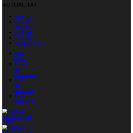
ACTUALITAT
Agenda
Galeria
d’imatges
Notícies
Opinions
Publicacions
Avís
legal
Canal
de
l’informant
Política
de
privacitat
Baixa
d’afiliació