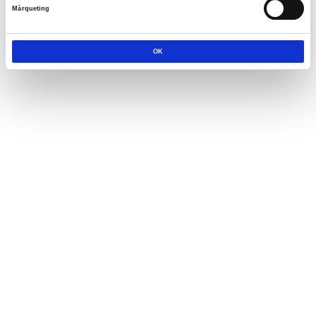
Màrqueting
OK