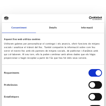
Consentiment
Detalls
Informació
Aquest lloc web utilitza cookies
Utilitzem galetes per personalitzar el contingut i els anuncis, oferir funcions de mitjans
socials i analitzar el trànsit del lloc. També compartim la informació sobre com feu
servir el nostre lloc amb els partners de mitjans socials, de publicitat i d'anàlisis amb
qui col·laborem. Al seu torn, ells la poden combinar amb altres dades que els hàgiu
proporcionat o hagin recopilat a partir de l'ús que heu fet dels seus serveis.
Selecció
Requeriments
de
consentiment
Preferències
Estadístiques