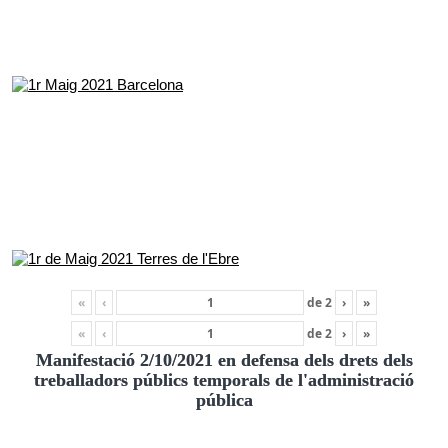
«
‹
de
2
›
»
«
‹
de
2
›
»
Manifestació 2/10/2021 en defensa dels drets dels
treballadors públics temporals de l'administració
pública