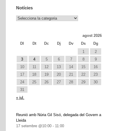
Notícies
Notícies
agost 2026
Dl
Dt
Dc
Dj
Dv
Ds
Dg
1
2
3
4
5
6
7
8
9
10
11
12
13
14
15
16
17
18
19
20
21
22
23
24
25
26
27
28
29
30
31
« jul.
Reunió amb Núria Gil Sisó, delegada del Govern a
Lleida
17 setembre @10:00
-
11:00