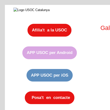
Gal
Afilia't a la USOC
APP USOC per Android
APP USOC per iOS
Posa't en contacte