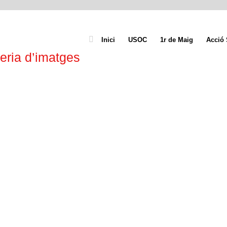
Inici
USOC
1r de Maig
Acció 
eria d’imatges