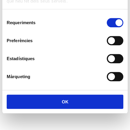
que heu fet dels seus serveis.
Selecció
Requeriments
de
consentiment
Preferències
Estadístiques
Màrqueting
OK