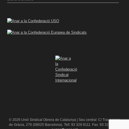
© 2026 Unió Sindical Obrera de Catalunya | Seu central: C/ Travessera
de Gràcia, 276 (08025 Barcelona). Telf. 93 329 8111. Fax. 93 329 84 16