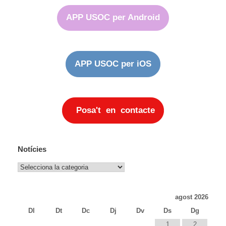
APP USOC per Android
APP USOC per iOS
Posa't en contacte
Notícies
Notícies
agost 2026
Dl
Dt
Dc
Dj
Dv
Ds
Dg
1
2