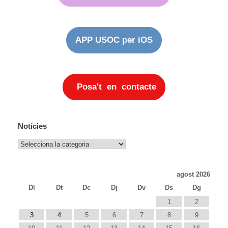
APP USOC per iOS
Posa't en contacte
Notícies
Notícies
agost 2026
Dl
Dt
Dc
Dj
Dv
Ds
Dg
1
2
3
4
5
6
7
8
9