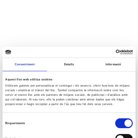
Consentiment
Detalls
Informació
Aquest lloc web utilitza cookies
Utilitzem galetes per personalitzar el contingut i els anuncis, oferir funcions de mitjans
socials i analitzar el trànsit del lloc. També compartim la informació sobre com feu
servir el nostre lloc amb els partners de mitjans socials, de publicitat i d'anàlisis amb
qui col·laborem. Al seu torn, ells la poden combinar amb altres dades que els hàgiu
proporcionat o hagin recopilat a partir de l'ús que heu fet dels seus serveis.
Selecció
Requeriments
de
consentiment