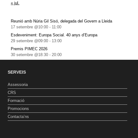
« jul.
Reunió amb Núria Gil Sisó, delegada del Govern a Lleida
17 setembre @10:00
-
11:00
Esdeveniment: Europa Social. 40 anys d’Europa
29 setembre @09:00
-
13:00
Premis PIMEC 2026
30 setembre @18:30
-
20:00
SERVEIS
Assessoria
CRS
Formació
Promocions
Contacta’ns