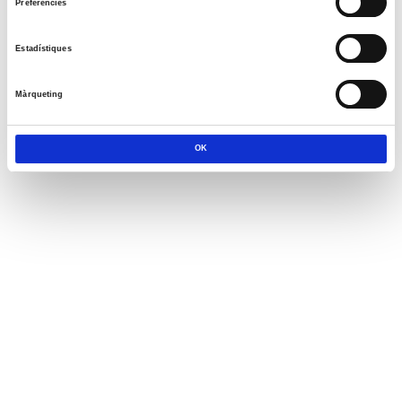
Preferències
Estadístiques
Màrqueting
OK