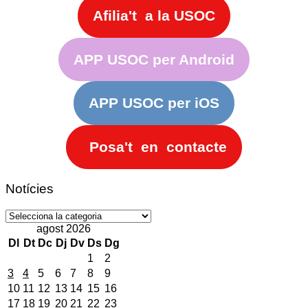
Afilia't a la USOC
APP USOC per Android
APP USOC per iOS
Posa't en contacte
Notícies
Notícies
agost 2026
Dl
Dt
Dc
Dj
Dv
Ds
Dg
1
2
3
4
5
6
7
8
9
10
11
12
13
14
15
16
17
18
19
20
21
22
23