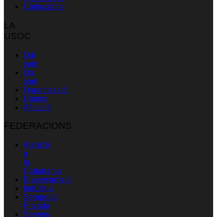
Contacta’ns
LA
USOC
Qui
som
On
som
Organització
Unions
Afiliació
FEDERACIONS
Atenció
a
la
Ciutadania
Ensenyament
Indústria
Seguretat
Privada
Serveis