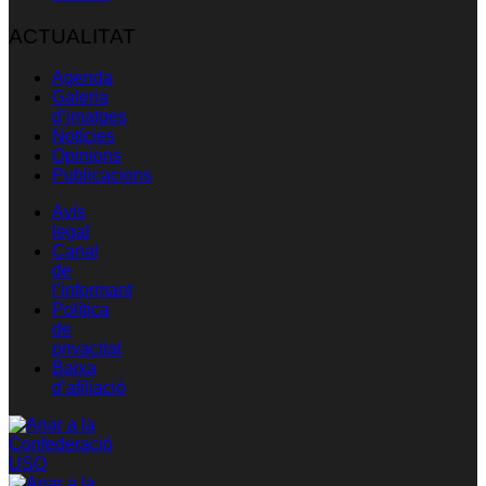
ACTUALITAT
Agenda
Galeria
d’imatges
Notícies
Opinions
Publicacions
Avís
legal
Canal
de
l’informant
Política
de
privacitat
Baixa
d’afiliació