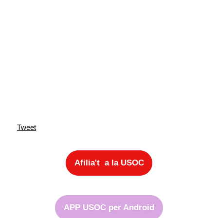
Tweet
Afilia't a la USOC
APP USOC per Android