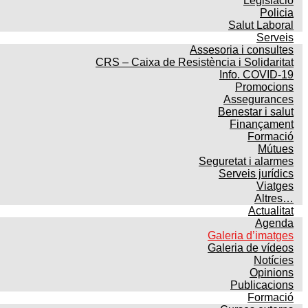
Legislació
Policia
Salut Laboral
Serveis
Assesoria i consultes
CRS – Caixa de Resistència i Solidaritat
Info. COVID-19
Promocions
Assegurances
Benestar i salut
Finançament
Formació
Mútues
Seguretat i alarmes
Serveis jurídics
Viatges
Altres…
Actualitat
Agenda
Galeria d’imatges
Galeria de vídeos
Notícies
Opinions
Publicacions
Formació