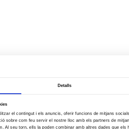
Detalls
Aturada Solidària DANA 8N
kies
tzar el contingut i els anuncis, oferir funcions de mitjans socials i
 sobre com feu servir el nostre lloc amb els partners de mitjans 
m. Al seu torn, ells la poden combinar amb altres dades que els 