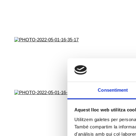
Consentiment
Aquest lloc web utilitza coo
Utilitzem galetes per personali
També compartim la informació
d'anàlisis amb qui col·labore