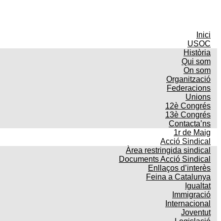
Inici
USOC
Història
Qui som
On som
Organització
Federacions
Unions
12è Congrés
13è Congrés
Contacta’ns
1r de Maig
Acció Sindical
Àrea restringida sindical
Documents Acció Sindical
Enllaços d’interès
Feina a Catalunya
Igualtat
Immigració
Internacional
Joventut