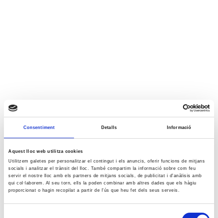
Consentiment
Detalls
Informació
Aquest lloc web utilitza cookies
Utilitzem galetes per personalitzar el contingut i els anuncis, oferir funcions de mitjans
socials i analitzar el trànsit del lloc. També compartim la informació sobre com feu
servir el nostre lloc amb els partners de mitjans socials, de publicitat i d'anàlisis amb
qui col·laborem. Al seu torn, ells la poden combinar amb altres dades que els hàgiu
proporcionat o hagin recopilat a partir de l'ús que heu fet dels seus serveis.
Selecció