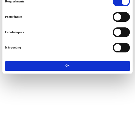
Requeriments
de
consentiment
Preferències
Estadístiques
Màrqueting
OK