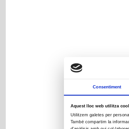
Consentiment
Aquest lloc web utilitza coo
Utilitzem galetes per personali
També compartim la informació
d'anàlisis amb qui col·labore