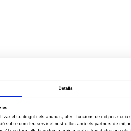
Detalls
kies
tzar el contingut i els anuncis, oferir funcions de mitjans socials i
 sobre com feu servir el nostre lloc amb els partners de mitjans 
m. Al seu torn, ells la poden combinar amb altres dades que els 