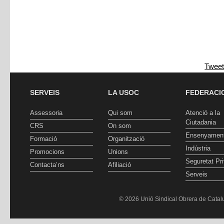
Twee
SERVEIS
LA USOC
FEDERACI
Assessoria
Qui som
Atenció a la
Ciutadania
CRS
On som
Ensenyamen
Formació
Organització
Indústria
Promocions
Unions
Seguretat Pr
Contacta’ns
Afiliació
Serveis
© 2026 Unió Sindical Obrera de Catalu