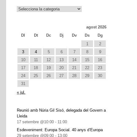
Notícies
agost 2026
Dl
Dt
Dc
Dj
Dv
Ds
Dg
1
2
3
4
5
6
7
8
9
10
11
12
13
14
15
16
17
18
19
20
21
22
23
24
25
26
27
28
29
30
31
« jul.
Reunió amb Núria Gil Sisó, delegada del Govern a
Lleida
17 setembre @10:00
-
11:00
Esdeveniment: Europa Social. 40 anys d’Europa
29 setembre @09:00
-
13:00