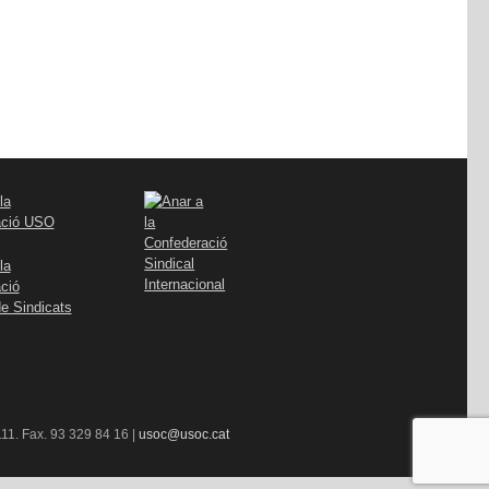
11. Fax. 93 329 84 16 |
usoc@usoc.cat