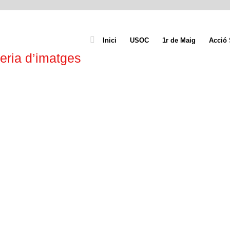
Inici
USOC
1r de Maig
Acció 
eria d’imatges