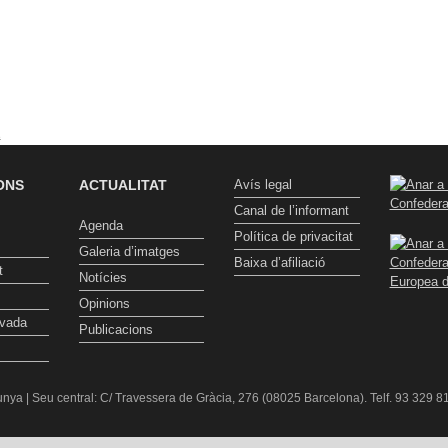
t
ONS
ACTUALITAT
Avís legal
Canal de l’informant
Agenda
Política de privacitat
Galeria d’imatges
Baixa d’afiliació
t
Notícies
Opinions
ivada
Publicacions
nya | Seu central: C/ Travessera de Gràcia, 276 (08025 Barcelona). Telf. 93 329 81