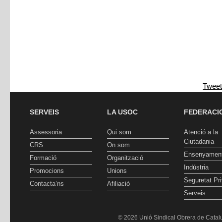
Twee
SERVEIS
LA USOC
FEDERACI
Assessoria
Qui som
Atenció a la
Ciutadania
CRS
On som
Ensenyamen
Formació
Organització
Indústria
Promocions
Unions
Seguretat Pr
Contacta’ns
Afiliació
Serveis
© 2026 Unió Sindical Obrera de Catalu