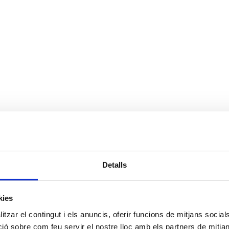
Detalls
kies
tzar el contingut i els anuncis, oferir funcions de mitjans socials i
 sobre com feu servir el nostre lloc amb els partners de mitjans 