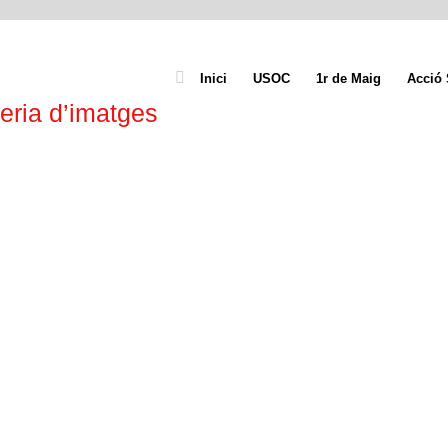
Inici
USOC
1r de Maig
Acció 
eria d’imatges