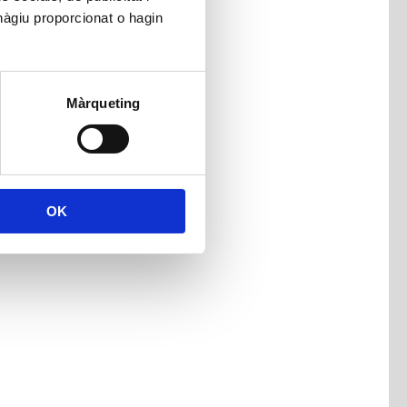
hàgiu proporcionat o hagin
Màrqueting
OK