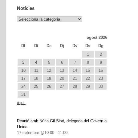
Notícies
Notícies
agost 2026
Dl
Dt
Dc
Dj
Dv
Ds
Dg
1
2
3
4
5
6
7
8
9
10
11
12
13
14
15
16
17
18
19
20
21
22
23
24
25
26
27
28
29
30
31
« jul.
Reunió amb Núria Gil Sisó, delegada del Govern a
Lleida
17 setembre @10:00
-
11:00