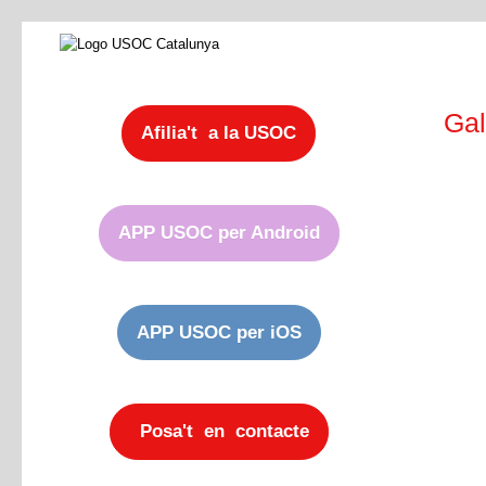
Gal
Afilia't a la USOC
APP USOC per Android
APP USOC per iOS
Posa't en contacte