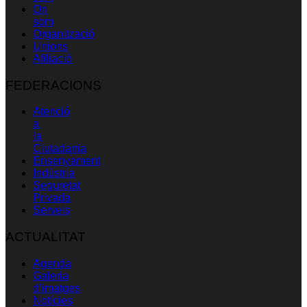
On
som
Organització
Unions
Afiliació
FEDERACIONS
Atenció
a
la
Ciutadania
Ensenyament
Indústria
Seguretat
Privada
Serveis
ACTUALITAT
Agenda
Galeria
d’imatges
Notícies