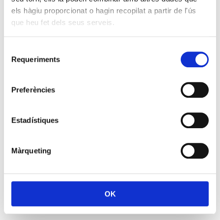
els hàgiu proporcionat o hagin recopilat a partir de l'ús
que heu fet dels seus serveis.
Selecció
Requeriments
de
consentiment
Preferències
Estadístiques
Màrqueting
OK