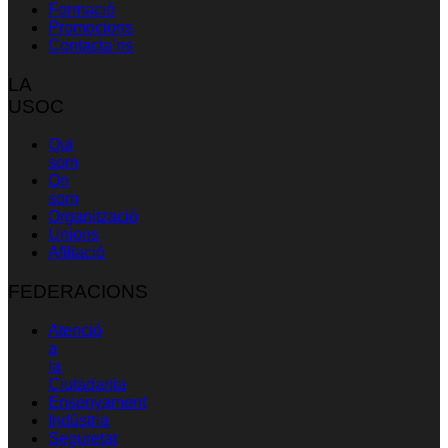
Formació
Promocions
Contacta’ns
LA
USOC
Qui
som
On
som
Organització
Unions
Afiliació
FEDERACIONS
Atenció
a
la
Ciutadania
Ensenyament
Indústria
Seguretat