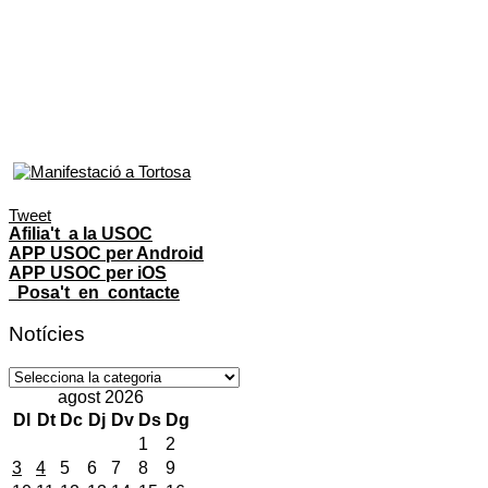
Tweet
Afilia't a la USOC
APP USOC per Android
APP USOC per iOS
Posa't en contacte
Notícies
Notícies
agost 2026
Dl
Dt
Dc
Dj
Dv
Ds
Dg
1
2
3
4
5
6
7
8
9