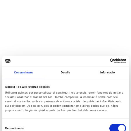
Consentiment
Detalls
Informació
Aquest lloc web utilitza cookies
Utilitzem galetes per personalitzar el contingut i els anuncis, oferir funcions de mitjans
socials i analitzar el trànsit del lloc. També compartim la informació sobre com feu
servir el nostre lloc amb els partners de mitjans socials, de publicitat i d'anàlisis amb
qui col·laborem. Al seu torn, ells la poden combinar amb altres dades que els hàgiu
proporcionat o hagin recopilat a partir de l'ús que heu fet dels seus serveis.
Selecció
Requeriments