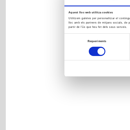
Aquest lloc web utilitza cookies
Utilitzem galetes per personalitzar el conting
lloc amb els partners de mitjans socials, de p
partir de l'ús que heu fet dels seus serveis.
Selecció
Requeriments
de
consentiment