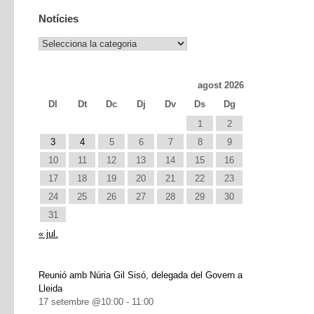
Notícies
Notícies
agost 2026
Dl
Dt
Dc
Dj
Dv
Ds
Dg
1
2
3
4
5
6
7
8
9
10
11
12
13
14
15
16
17
18
19
20
21
22
23
24
25
26
27
28
29
30
31
« jul.
Reunió amb Núria Gil Sisó, delegada del Govern a
Lleida
17 setembre @10:00
-
11:00