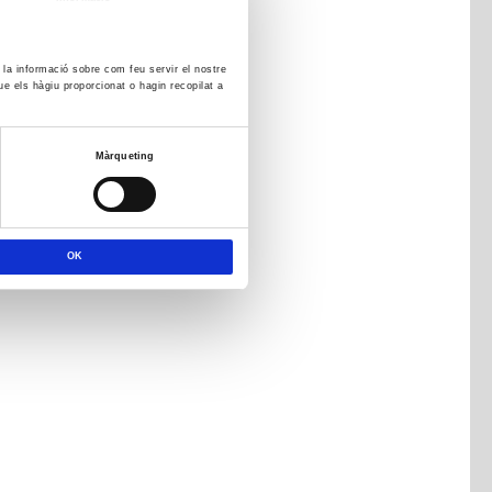
m la informació sobre com feu servir el nostre
ue els hàgiu proporcionat o hagin recopilat a
Màrqueting
OK