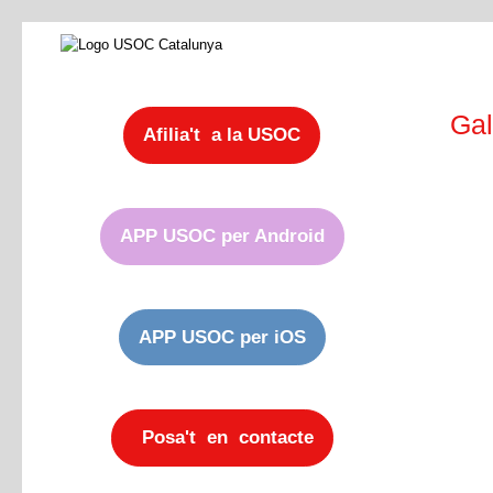
Gal
Afilia't a la USOC
APP USOC per Android
APP USOC per iOS
Posa't en contacte