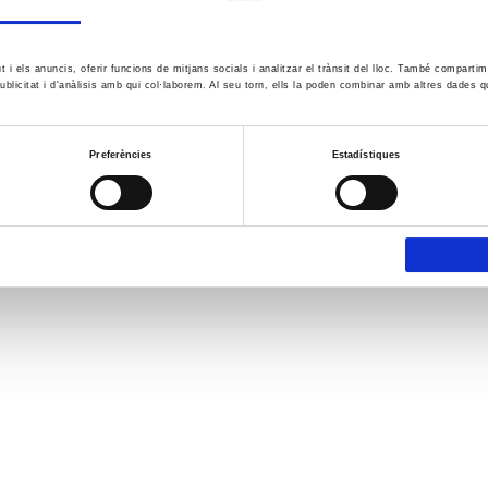
ut i els anuncis, oferir funcions de mitjans socials i analitzar el trànsit del lloc. També comparti
ublicitat i d'anàlisis amb qui col·laborem. Al seu torn, ells la poden combinar amb altres dades q
Preferències
Estadístiques