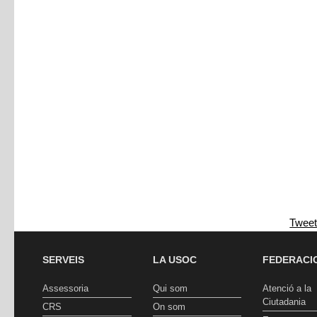
Twee
SERVEIS
LA USOC
FEDERACI
Assessoria
Qui som
Atenció a la
Ciutadania
CRS
On som