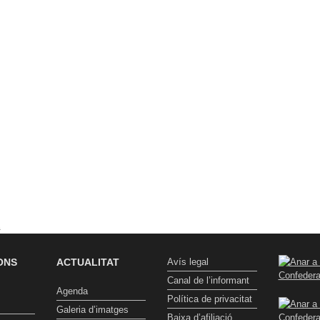
t
ONS
ACTUALITAT
Avís legal
Canal de l’informant
Agenda
Política de privacitat
Galeria d’imatges
Baixa d’afiliació