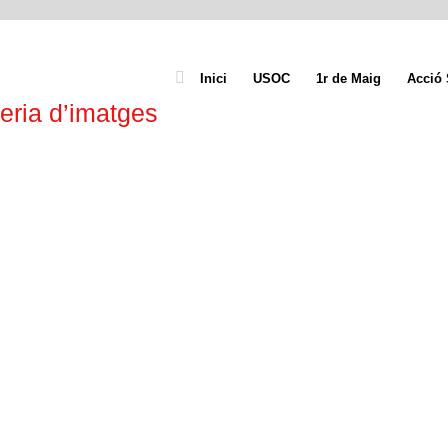
Inici
USOC
1r de Maig
Acció 
eria d’imatges