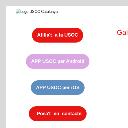
Gal
Afilia't a la USOC
APP USOC per Android
APP USOC per iOS
Posa't en contacte