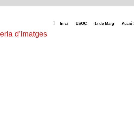
Inici
USOC
1r de Maig
Acció 
eria d’imatges