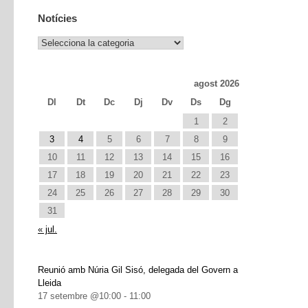
Notícies
Notícies
agost 2026
Dl
Dt
Dc
Dj
Dv
Ds
Dg
1
2
3
4
5
6
7
8
9
10
11
12
13
14
15
16
17
18
19
20
21
22
23
24
25
26
27
28
29
30
31
« jul.
Reunió amb Núria Gil Sisó, delegada del Govern a
Lleida
17 setembre @10:00
-
11:00