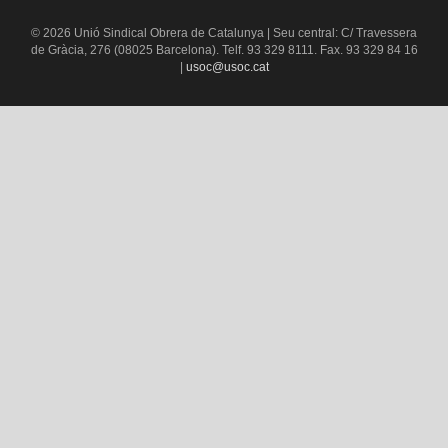
© 2026 Unió Sindical Obrera de Catalunya | Seu central: C/ Travessera
de Gràcia, 276 (08025 Barcelona). Telf. 93 329 8111. Fax. 93 329 84 16
|
usoc@usoc.cat