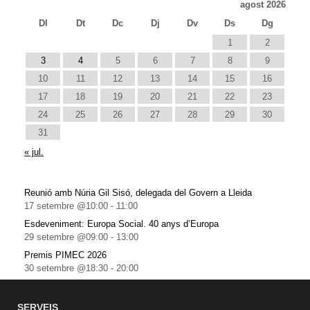
agost 2026
Dl
Dt
Dc
Dj
Dv
Ds
Dg
1
2
3
4
5
6
7
8
9
10
11
12
13
14
15
16
17
18
19
20
21
22
23
24
25
26
27
28
29
30
31
« jul.
Reunió amb Núria Gil Sisó, delegada del Govern a Lleida
17 setembre @10:00
-
11:00
Esdeveniment: Europa Social. 40 anys d’Europa
29 setembre @09:00
-
13:00
Premis PIMEC 2026
30 setembre @18:30
-
20:00
SERVEIS