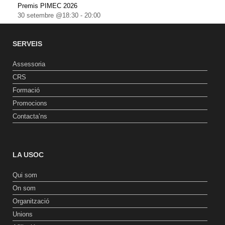
Premis PIMEC 2026
30 setembre @18:30
-
20:00
SERVEIS
Assessoria
CRS
Formació
Promocions
Contacta’ns
LA USOC
Qui som
On som
Organització
Unions