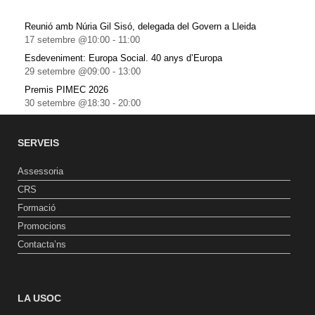
Reunió amb Núria Gil Sisó, delegada del Govern a Lleida
17 setembre @10:00
-
11:00
Esdeveniment: Europa Social. 40 anys d’Europa
29 setembre @09:00
-
13:00
Premis PIMEC 2026
30 setembre @18:30
-
20:00
SERVEIS
Assessoria
CRS
Formació
Promocions
Contacta’ns
LA USOC