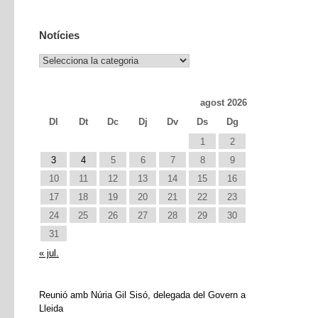
Notícies
Notícies
agost 2026
Dl
Dt
Dc
Dj
Dv
Ds
Dg
1
2
3
4
5
6
7
8
9
10
11
12
13
14
15
16
17
18
19
20
21
22
23
24
25
26
27
28
29
30
31
« jul.
Reunió amb Núria Gil Sisó, delegada del Govern a
Lleida