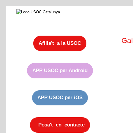
Gal
Afilia't a la USOC
APP USOC per Android
APP USOC per iOS
Posa't en contacte