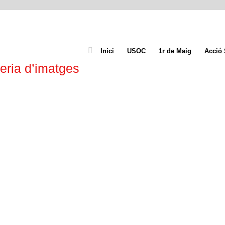
Inici
USOC
1r de Maig
Acció 
eria d’imatges