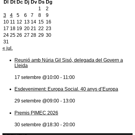
Dl
Dt
Dc
Dj
Dv
Ds
Dg
1
2
3
4
5
6
7
8
9
10
11
12
13
14
15
16
17
18
19
20
21
22
23
24
25
26
27
28
29
30
31
« jul.
Reunió amb Núria Gil Sisó, delegada del Govern a
Lleida
17 setembre @10:00
-
11:00
Esdeveniment: Europa Social. 40 anys d’Europa
29 setembre @09:00
-
13:00
Premis PIMEC 2026
30 setembre @18:30
-
20:00