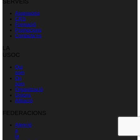
SERVEIS
Assessoria
CRS
Formació
Promocions
Contacta’ns
LA
USOC
Qui
som
On
som
Organització
Unions
Afiliació
FEDERACIONS
Atenció
a
la