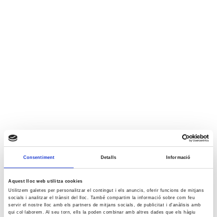
Consentiment
Detalls
Informació
Aquest lloc web utilitza cookies
Utilitzem galetes per personalitzar el contingut i els anuncis, oferir funcions de mitjans
socials i analitzar el trànsit del lloc. També compartim la informació sobre com feu
servir el nostre lloc amb els partners de mitjans socials, de publicitat i d'anàlisis amb
qui col·laborem. Al seu torn, ells la poden combinar amb altres dades que els hàgiu