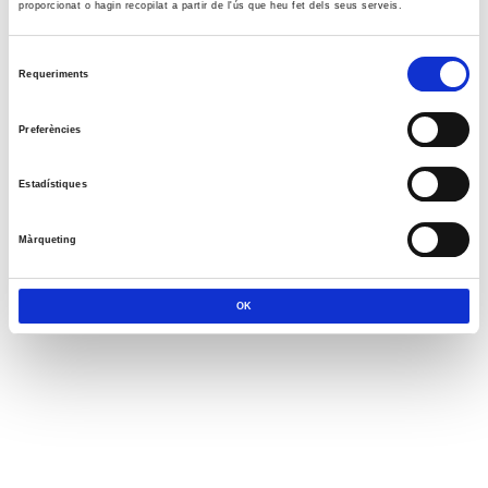
proporcionat o hagin recopilat a partir de l'ús que heu fet dels seus serveis.
Selecció
Requeriments
de
consentiment
Preferències
Estadístiques
Màrqueting
OK