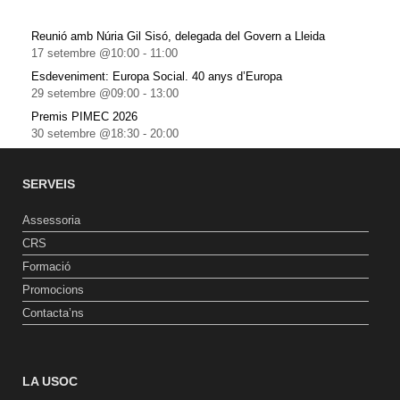
Reunió amb Núria Gil Sisó, delegada del Govern a Lleida
17 setembre @10:00
-
11:00
Esdeveniment: Europa Social. 40 anys d’Europa
29 setembre @09:00
-
13:00
Premis PIMEC 2026
30 setembre @18:30
-
20:00
SERVEIS
Assessoria
CRS
Formació
Promocions
Contacta’ns
LA USOC