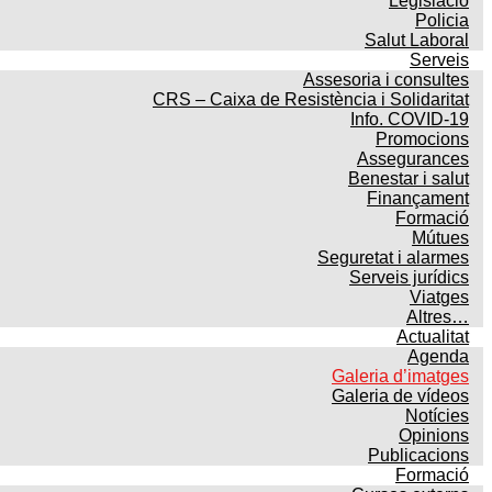
Legislació
Policia
Salut Laboral
Serveis
Assesoria i consultes
CRS – Caixa de Resistència i Solidaritat
Info. COVID-19
Promocions
Assegurances
Benestar i salut
Finançament
Formació
Mútues
Seguretat i alarmes
Serveis jurídics
Viatges
Altres…
Actualitat
Agenda
Galeria d’imatges
Galeria de vídeos
Notícies
Opinions
Publicacions
Formació