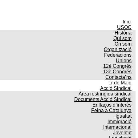
Inici
USOC
Història
Qui som
On som
Organització
Federacions
Unions
12è Congrés
13è Congrés
Contacta’ns
1r de Maig
Acció Sindical
Àrea restringida sindical
Documents Acció Sindical
Enllaços d’interès
Feina a Catalunya
Igualtat
Immigració
Internacional
Joventut