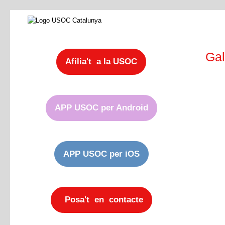
Gal
Afilia't a la USOC
APP USOC per Android
APP USOC per iOS
Posa't en contacte