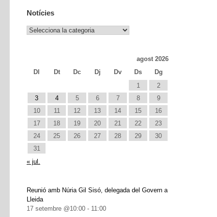
Notícies
Notícies
agost 2026
Dl
Dt
Dc
Dj
Dv
Ds
Dg
1
2
3
4
5
6
7
8
9
10
11
12
13
14
15
16
17
18
19
20
21
22
23
24
25
26
27
28
29
30
31
« jul.
Reunió amb Núria Gil Sisó, delegada del Govern a
Lleida
17 setembre @10:00
-
11:00