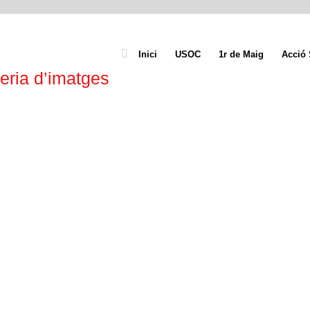
Inici
USOC
1r de Maig
Acció 
eria d’imatges