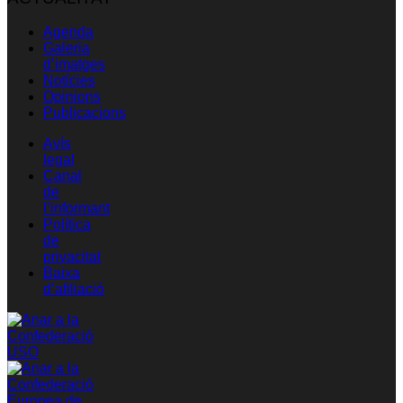
Agenda
Galeria
d’imatges
Notícies
Opinions
Publicacions
Avís
legal
Canal
de
l’informant
Política
de
privacitat
Baixa
d’afiliació