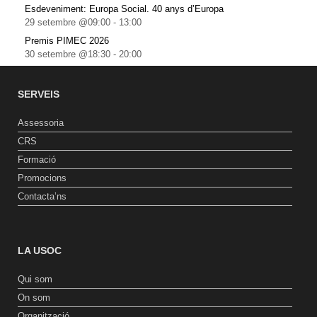
Esdeveniment: Europa Social. 40 anys d’Europa
29 setembre @09:00
-
13:00
Premis PIMEC 2026
30 setembre @18:30
-
20:00
SERVEIS
Assessoria
CRS
Formació
Promocions
Contacta’ns
LA USOC
Qui som
On som
Organització