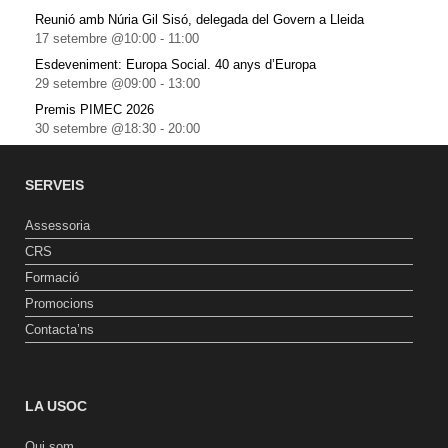
Reunió amb Núria Gil Sisó, delegada del Govern a Lleida
17 setembre @10:00
-
11:00
Esdeveniment: Europa Social. 40 anys d’Europa
29 setembre @09:00
-
13:00
Premis PIMEC 2026
30 setembre @18:30
-
20:00
SERVEIS
Assessoria
CRS
Formació
Promocions
Contacta’ns
LA USOC
Qui som