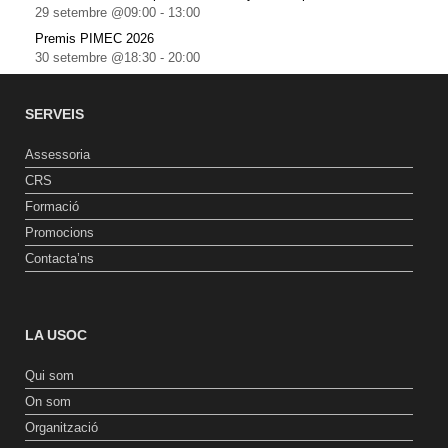
29 setembre @09:00
-
13:00
Premis PIMEC 2026
30 setembre @18:30
-
20:00
SERVEIS
Assessoria
CRS
Formació
Promocions
Contacta’ns
LA USOC
Qui som
On som
Organització