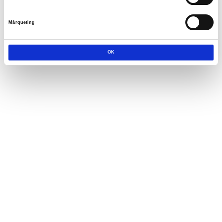
Màrqueting
OK