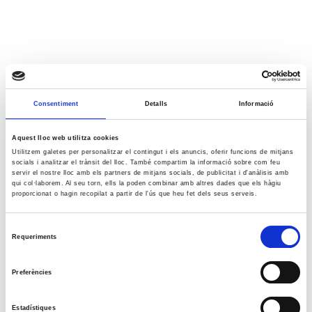
Consentiment
Detalls
Informació
Aquest lloc web utilitza cookies
Utilitzem galetes per personalitzar el contingut i els anuncis, oferir funcions de mitjans
socials i analitzar el trànsit del lloc. També compartim la informació sobre com feu
servir el nostre lloc amb els partners de mitjans socials, de publicitat i d'anàlisis amb
qui col·laborem. Al seu torn, ells la poden combinar amb altres dades que els hàgiu
proporcionat o hagin recopilat a partir de l'ús que heu fet dels seus serveis.
Selecció
Requeriments
de
consentiment
Preferències
Estadístiques