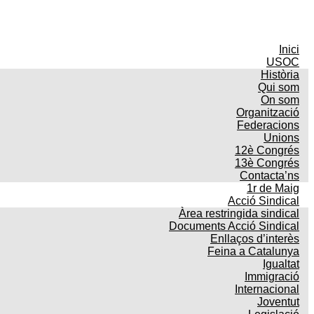
Inici
USOC
Història
Qui som
On som
Organització
Federacions
Unions
12è Congrés
13è Congrés
Contacta’ns
1r de Maig
Acció Sindical
Àrea restringida sindical
Documents Acció Sindical
Enllaços d’interès
Feina a Catalunya
Igualtat
Immigració
Internacional
Joventut