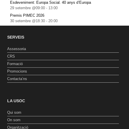
Esdeveniment: Europa Social. 40 anys d’Europa
29 setembre @09:00
-
13:00
Premis PIMEC 2026
30 setembre @18:30
-
20:00
SERVEIS
Assessoria
CRS
Formació
Promocions
Contacta’ns
LA USOC
Qui som
On som
Organització