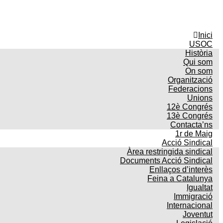
Inici
USOC
Història
Qui som
On som
Organització
Federacions
Unions
12è Congrés
13è Congrés
Contacta’ns
1r de Maig
Acció Sindical
Àrea restringida sindical
Documents Acció Sindical
Enllaços d’interès
Feina a Catalunya
Igualtat
Immigració
Internacional
Joventut