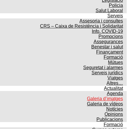
Legislació
Policia
Salut Laboral
Serveis
Assesoria i consultes
CRS – Caixa de Resistència i Solidaritat
Info. COVID-19
Promocions
Assegurances
Benestar i salut
Finançament
Formació
Mútues
Seguretat i alarmes
Serveis jurídics
Viatges
Altres…
Actualitat
Agenda
Galeria d’imatges
Galeria de vídeos
Notícies
Opinions
Publicacions
Formació