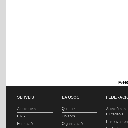
Twee
SERVEIS
LA USOC
FEDERACI
Assessoria
Qui som
Atenció a la
Ciutadania
CRS
On som
Ensenyamen
Formació
Organització