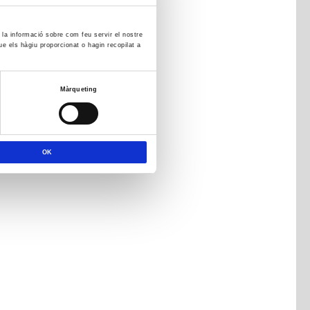
m la informació sobre com feu servir el nostre
ue els hàgiu proporcionat o hagin recopilat a
Màrqueting
OK