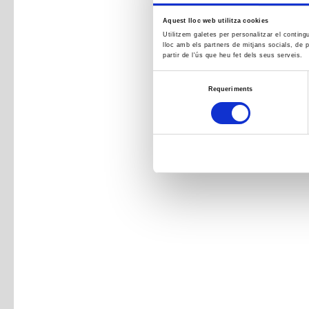
Aquest lloc web utilitza cookies
Utilitzem galetes per personalitzar el conting
lloc amb els partners de mitjans socials, de p
partir de l'ús que heu fet dels seus serveis.
Selecció
Requeriments
de
consentiment