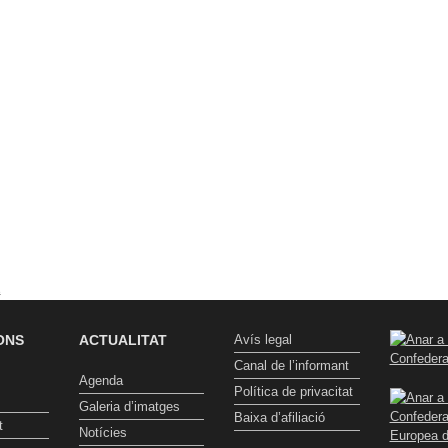
t
ONS
ACTUALITAT
Avís legal
Canal de l’informant
Agenda
Política de privacitat
Galeria d’imatges
Baixa d’afiliació
t
Notícies