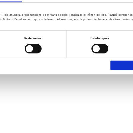
ut i els anuncis, oferir funcions de mitjans socials i analitzar el trànsit del lloc. També comparti
ublicitat i d'anàlisis amb qui col·laborem. Al seu torn, ells la poden combinar amb altres dades q
Preferències
Estadístiques