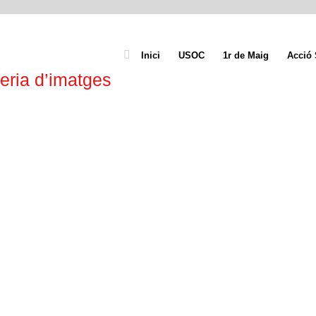
Inici
USOC
1r de Maig
Acció 
eria d’imatges