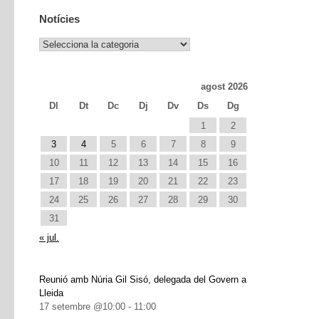
Notícies
Notícies
agost 2026
Dl
Dt
Dc
Dj
Dv
Ds
Dg
1
2
3
4
5
6
7
8
9
10
11
12
13
14
15
16
17
18
19
20
21
22
23
24
25
26
27
28
29
30
31
« jul.
Reunió amb Núria Gil Sisó, delegada del Govern a
Lleida
17 setembre @10:00
-
11:00