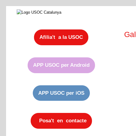
Gal
Afilia't a la USOC
APP USOC per Android
APP USOC per iOS
Posa't en contacte