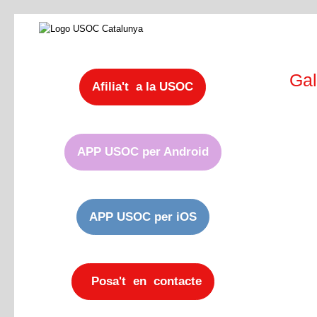
Gal
Afilia't a la USOC
APP USOC per Android
APP USOC per iOS
Posa't en contacte