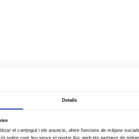
Detalls
kies
tzar el contingut i els anuncis, oferir funcions de mitjans socials i
 sobre com feu servir el nostre lloc amb els partners de mitjans 