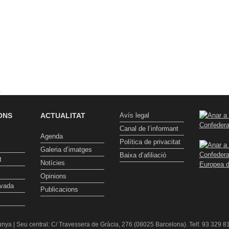
t
ONS
ACTUALITAT
Avís legal
Canal de l’informant
Agenda
Política de privacitat
Galeria d’imatges
Baixa d’afiliació
t
Notícies
Opinions
ivada
Publicacions
nya | Seu central: C/ Travessera de Gràcia, 276 (08025 Barcelona). Telf. 93 329 81