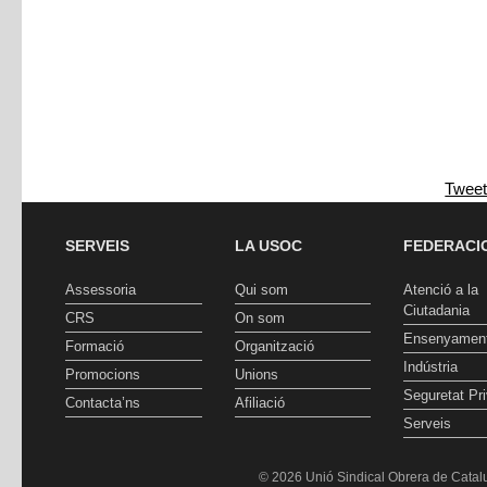
Twee
SERVEIS
LA USOC
FEDERACI
Assessoria
Qui som
Atenció a la
Ciutadania
CRS
On som
Ensenyamen
Formació
Organització
Indústria
Promocions
Unions
Seguretat Pr
Contacta’ns
Afiliació
Serveis
© 2026 Unió Sindical Obrera de Catalu