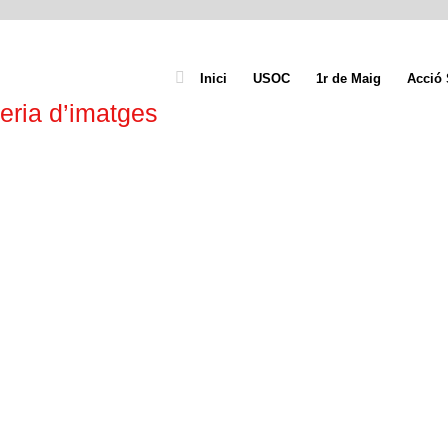
Inici
USOC
1r de Maig
Acció 
eria d’imatges