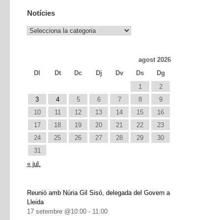
Notícies
Notícies
agost 2026
Dl
Dt
Dc
Dj
Dv
Ds
Dg
1
2
3
4
5
6
7
8
9
10
11
12
13
14
15
16
17
18
19
20
21
22
23
24
25
26
27
28
29
30
31
« jul.
Reunió amb Núria Gil Sisó, delegada del Govern a
Lleida
17 setembre @10:00
-
11:00