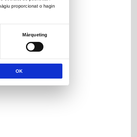
hàgiu proporcionat o hagin
Màrqueting
OK