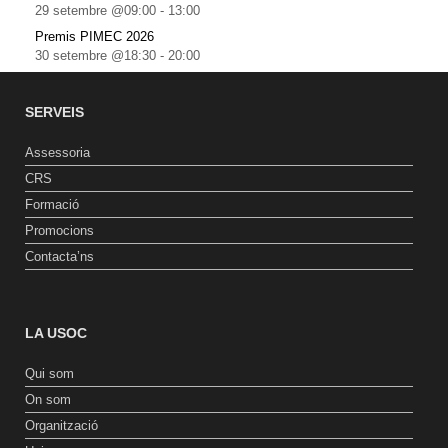
29 setembre @09:00
-
13:00
Premis PIMEC 2026
30 setembre @18:30
-
20:00
SERVEIS
Assessoria
CRS
Formació
Promocions
Contacta’ns
LA USOC
Qui som
On som
Organització