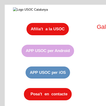
Gal
Afilia't a la USOC
APP USOC per Android
APP USOC per iOS
Posa't en contacte