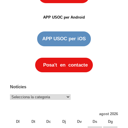
APP USOC per Android
APP USOC per iOS
Posa't en contacte
Notícies
Notícies
agost 2026
Dl
Dt
Dc
Dj
Dv
Ds
Dg