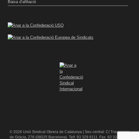
Baixa d’afiliació
© 2026 Unió Sindical Obrera de Catalunya | Seu central: C/ Travessera
de Gràcia, 276 (08025 Barcelona). Telf. 93 329 8111. Fax. 93 329 84 16