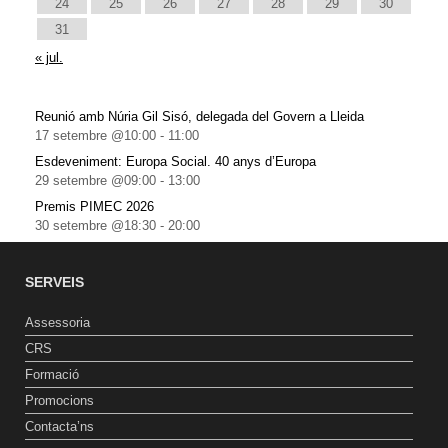
24
25
26
27
28
29
30
31
« jul.
Reunió amb Núria Gil Sisó, delegada del Govern a Lleida
17 setembre @10:00
-
11:00
Esdeveniment: Europa Social. 40 anys d’Europa
29 setembre @09:00
-
13:00
Premis PIMEC 2026
30 setembre @18:30
-
20:00
SERVEIS
Assessoria
CRS
Formació
Promocions
Contacta’ns