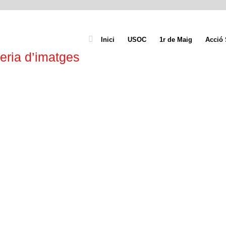
Inici
USOC
1r de Maig
Acció 
eria d’imatges