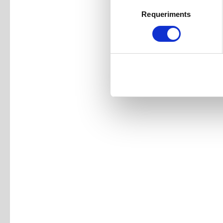
Selecció
Requeriments
de
consentiment