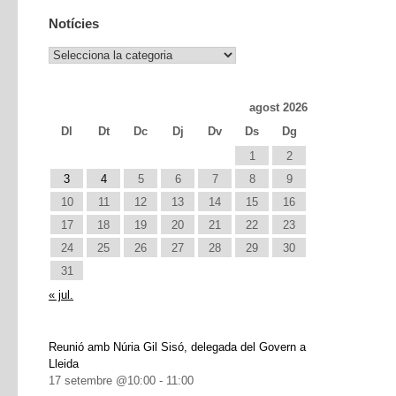
Notícies
Notícies
agost 2026
Dl
Dt
Dc
Dj
Dv
Ds
Dg
1
2
3
4
5
6
7
8
9
10
11
12
13
14
15
16
17
18
19
20
21
22
23
24
25
26
27
28
29
30
31
« jul.
Reunió amb Núria Gil Sisó, delegada del Govern a
Lleida
17 setembre @10:00
-
11:00