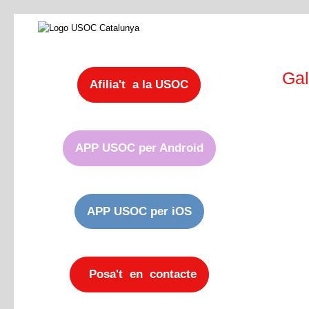
Gal
Afilia't a la USOC
APP USOC per Android
APP USOC per iOS
Posa't en contacte