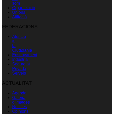
som
Organització
Unions
Afiliació
FEDERACIONS
Atenció
a
la
Ciutadania
Ensenyament
Indústria
Seguretat
Privada
Serveis
ACTUALITAT
Agenda
Galeria
d’imatges
Notícies
Opinions