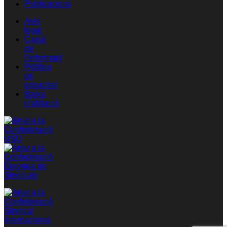
Publicacions
Avís
legal
Canal
de
l’informant
Política
de
privacitat
Baixa
d’afiliació