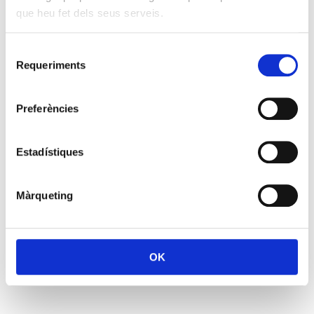
que heu fet dels seus serveis.
Selecció
Requeriments
de
consentiment
Preferències
Estadístiques
Màrqueting
OK