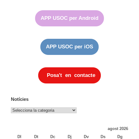
APP USOC per Android
APP USOC per iOS
Posa't en contacte
Notícies
Notícies
agost 2026
Dl
Dt
Dc
Dj
Dv
Ds
Dg