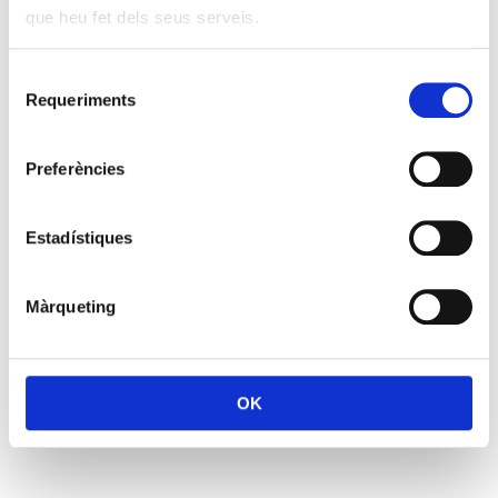
que heu fet dels seus serveis.
Selecció
Requeriments
de
consentiment
Preferències
Estadístiques
Màrqueting
OK